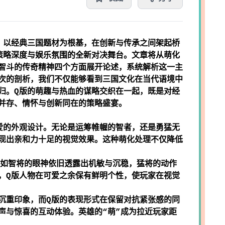
》以经典三国题材为根基，在创新与传承之间架起桥
策略深度与娱乐氛围的全新对决舞台。文章将从萌化
智斗的传奇精神四个方面展开论述，系统解析这一主
次的剖析，我们不仅能够看到三国文化在当代语境中
归。Q版的萌趣与热血的谋略交织在一起，既是对经
并存、情怀与创新同在的策略盛宴。
爱的外观设计。无论是运筹帷幄的智者，还是勇猛无
现出亲和力十足的视觉效果。这种萌化处理不仅降低
如智将的眼神依旧透露出机敏与沉稳，猛将的动作
，Q版人物在可爱之余保有鲜明个性，使玩家在视觉
沉重印象，而Q版的表现形式在保留对抗紧张感的同
声与惊喜的互动体验。英雄的“萌”成为拉近玩家距