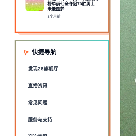
榜单前七全夺冠73胜勇士
未能圆梦
1个月前
快捷导航
发现
Z6旗舰厅
直播资讯
常见问题
服务与支持