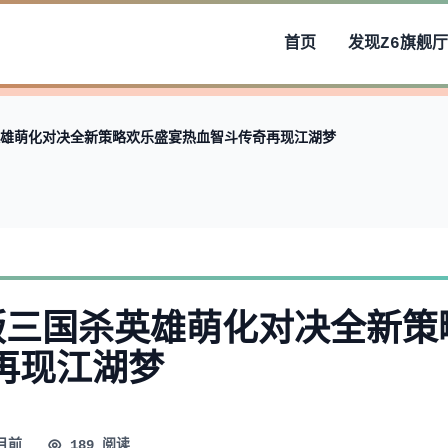
首页
发现
Z6旗舰厅
英雄萌化对决全新策略欢乐盛宴热血智斗传奇再现江湖梦
版三国杀英雄萌化对决全新策
再现江湖梦
月前
189 阅读