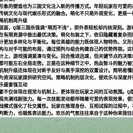
形象的塑造也为三国文化注入新的传播方式。年轻玩家在可爱的
传统文化与现代娱乐形式的融合。萌化不只是外观变化，更是一
略机制再升级
层面，Q版三国杀强调“萌而不浅”，即外表轻松却内核深刻。
在有限资源中做出最优决策。萌化包装之下，依旧隐藏着复杂而
计更加多样化与平衡化。每位英雄的能力既体现人物特色，又形
构与对手可能的布局，通过预判与组合构建自己的优势阵容。这
计上，游戏强调紧凑与变化。回合推进迅速，但关键节点的决策
都可能左右全局走势。正是在这种细节之中，热血智斗的魅力被
机制升级还体现在对新手友好与高手深挖的双重设计。简明易懂
为资深玩家提供研究空间。策略机制的层次化，使欢乐与深度并
乐盛宴强互动
宴不仅体现在视觉与机制上，更体现在玩家之间的互动氛围。Q
程充满戏剧张力。每一次技能发动都伴随着可爱的表现效果，使
战模式强化了社交属性。玩家在推理身份、互相试探的过程中，
判断力，也锻炼表达能力。欢乐的气氛往往来自于这种你来我往