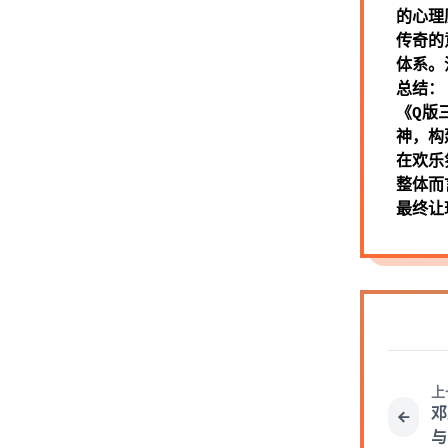
的心理
传奇的
体系。
总结：
《Q版
神，构
在欢乐
整体而
最终让
上
邓
与