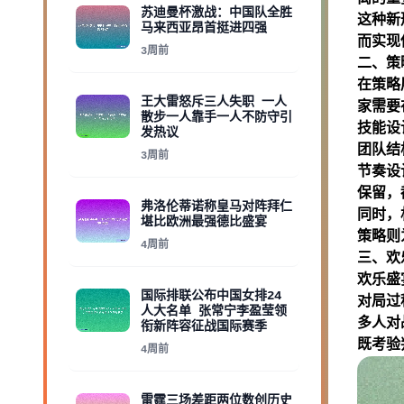
苏迪曼杯激战：中国队全胜
这种新
马来西亚昂首挺进四强
而实现
3周前
二、策
在策略
王大雷怒斥三人失职 一人
家需要
散步一人靠手一人不防守引
技能设
发热议
团队结
3周前
节奏设
保留，
弗洛伦蒂诺称皇马对阵拜仁
同时，
堪比欧洲最强德比盛宴
策略则
4周前
三、欢
欢乐盛
国际排联公布中国女排24
对局过
人大名单 张常宁李盈莹领
多人对
衔新阵容征战国际赛季
既考验
4周前
雷霆三场差距两位数创历史