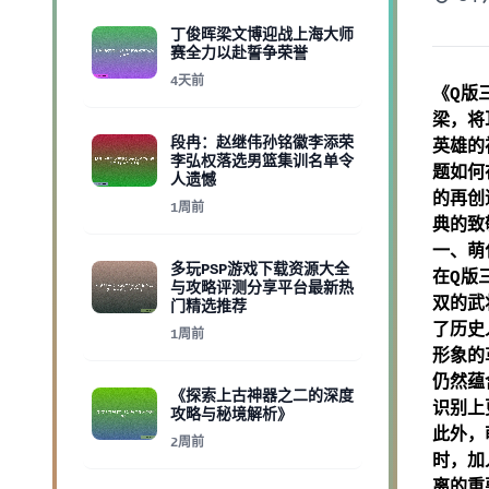
丁俊晖梁文博迎战上海大师
赛全力以赴誓争荣誉
4天前
《Q版
梁，将
段冉：赵继伟孙铭徽李添荣
英雄的
李弘权落选男篮集训名单令
题如何
人遗憾
的再创
1周前
典的致
一、萌
多玩PSP游戏下载资源大全
在Q版
与攻略评测分享平台最新热
双的武
门精选推荐
了历史
1周前
形象的
仍然蕴
《探索上古神器之二的深度
识别上
攻略与秘境解析》
此外，
2周前
时，加
离的重