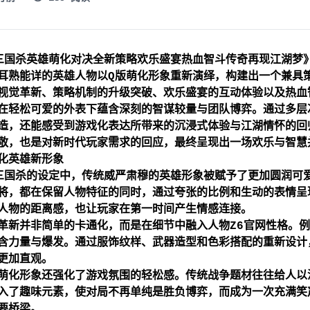
三国杀英雄萌化对决全新策略欢乐盛宴热血智斗传奇再现江湖梦
耳熟能详的英雄人物以Q版萌化形象重新演绎，构建出一个兼具
视觉革新、策略机制的升级突破、欢乐盛宴的互动体验以及热血
在轻松可爱的外表下蕴含深刻的智谋较量与团队博弈。通过多层
造，还能感受到游戏化表达所带来的沉浸式体验与江湖情怀的回
敬，也是对新时代玩家需求的回应，最终呈现出一场欢乐与智慧
化英雄新形象
三国杀的设定中，传统威严肃穆的英雄形象被赋予了更加圆润可
将，都在保留人物特征的同时，通过夸张的比例和生动的表情呈
人物的距离感，也让玩家在第一时间产生情感连接。
革新并非简单的卡通化，而是在细节中融入人物
Z6官网
性格。例
含力量与爆发。通过服饰纹样、武器造型和色彩搭配的重新设计
更加直观。
萌化形象还强化了游戏氛围的轻松感。传统战争题材往往给人以
入了趣味元素，使对局不再单纯是胜负博弈，而成为一次充满笑
要桥梁。